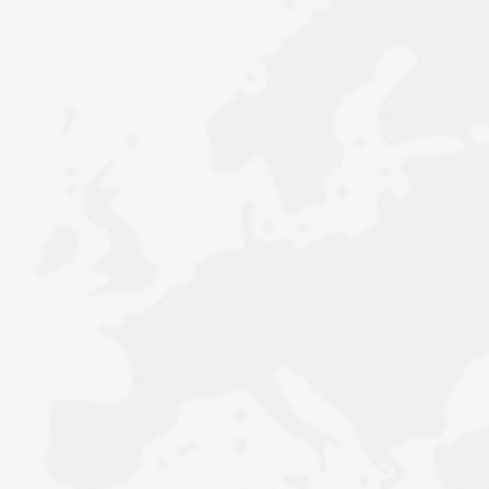
品牌文化：
•
价值观：让纺织行业信息化，因我们的存在而
变得不同。
服务理念：为客户的满意度终身负责。
• 起源：
布业旺旺的诞生，源自对纺织行业的深刻理解和对企业管理需
求的洞察。
创始人针对信息不畅、效率低下、决策困难等痛点，打造纺织
行业专属管理软件，
旨在为全国优质纺织企业提供一站式管理解决方案。
• 发展：