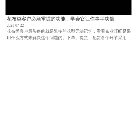
花布类客户必须掌握的功能，学会它让你事半功倍
2021-07-22
花布类客户最头疼的就是繁多的花型无法记忆，看看布业旺旺是采
用什么方式来解决这个问题的。下单、提货、配货各个环节采用图
片方式传达，让你的衔接更直观。