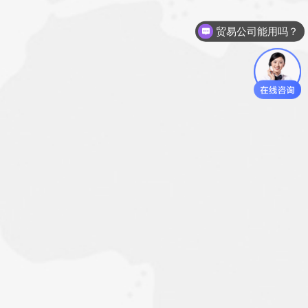
布业旺旺纺织软件，十年匠心打造，集前沿科技与行业洞察于
贸易公司能用吗？
一体，全国布局，赢得数千家企业的信赖。
软件怎么下载？
我们不断优化界面与流程，确保简洁易用，更在杭州、柯桥、
武汉等地设立服务中心，全方位提升用户体验。
• 创新：
布业旺旺，以技术创新引领纺织业变革，融合云计算、多终端
协同、云打印、在线支付、电子签单、拍照找布等前沿技术，
打造高效管理解决方案。简化流程，智能驱动，减轻资金压
力，助力企业精准决策，重塑工作新生态，让纺织管理更智慧、更
高效。
• 服务：
布业旺旺，客户至上，构建了专业售后与技术团队，响应迅
速，服务周到。