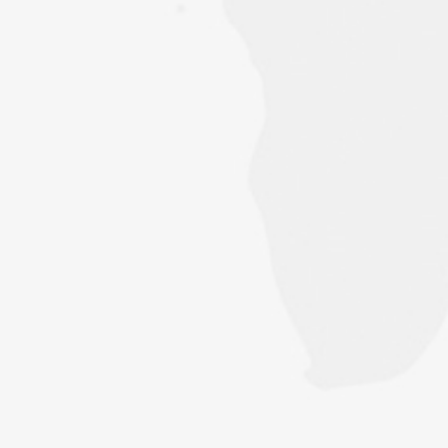
我们持续倾听用户声音，不断优化升级软件，力求每一次使用
体验都超越期待，
并承诺对用户的满意度终身负责。
• 合作：
布业旺旺携手众多纺织企业，共筑长期合作桥梁。
通过与用户的紧密合作，不断完善软件功能和服务质量，引领
纺织布行信息化浪潮，共创价值新篇章。
让纺织布行信息展化，因为我们的存在⽽变得不同。
布业旺旺纺织软件不断创新、不断发展，
始终坚持以用
户需求为导向，
致力于为纺织企业提供更优质、更高效的管理解决方
案，
帮助企业提升竞争力，实现可持续发展 。