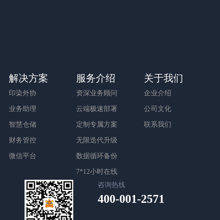
与销售顾问预约时间
我们登门为您演示
专家诊断
20多年经验的专家提供
企业信息化诊断
客户参观
解决方案
服务介绍
关于我们
免费预约客户参观
印染外协
资深业务顾问
企业介绍
亲临系统现场体验
业务助理
云端极速部署
公司文化
智慧仓储
定制专属方案
联系我们
财务管控
无限迭代升级
微信平台
数据循环备份
7*12小时在线
咨询热线
400-001-2571