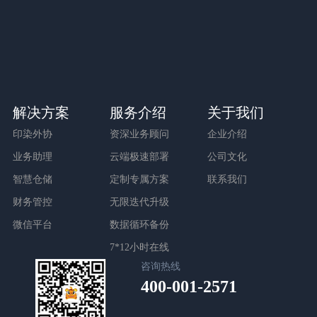
与销售顾问预约时间
我们登门为您演示
专家诊断
20多年经验的专家提供
企业信息化诊断
客户参观
解决方案
服务介绍
关于我们
免费预约客户参观
印染外协
资深业务顾问
企业介绍
亲临系统现场体验
业务助理
云端极速部署
公司文化
智慧仓储
定制专属方案
联系我们
财务管控
无限迭代升级
微信平台
数据循环备份
7*12小时在线
咨询热线
400-001-2571